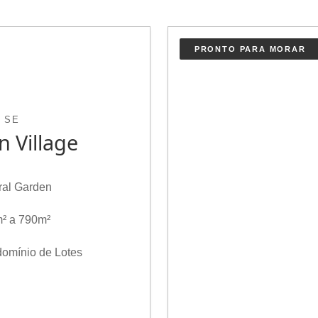
PRONTO PARA MORAR
 SE
 Village
ral Garden
² a 790m²
omínio de Lotes