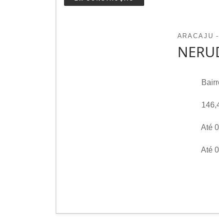
ARACAJU -
NERU
Bairr
146,
Até 0
Até 