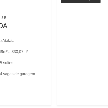
 SE
DA
o Atalaia
49m² a 330,07m²
5 suítes
04 vagas de garagem