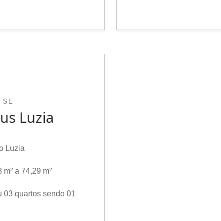
 SE
us Luzia
o Luzia
8 m² a 74,29 m²
u 03 quartos sendo 01