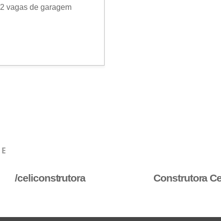
02 vagas de garagem
HE
/celiconstrutora
Construtora Ce