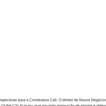
pectivas para a Construtora Celi. O diretor de Novos Negócios
 o Outlet City Aracaju, que aguarda aprovação de projeto e obten