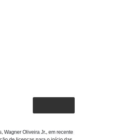
, Wagner Oliveira Jr., em recente
ção de licenças para o início das