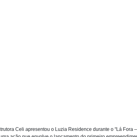
trutora Celi apresentou o Luzia Residence durante o “Lá Fora 
 uma ação que envolve o lançamento do primeiro empreendiment