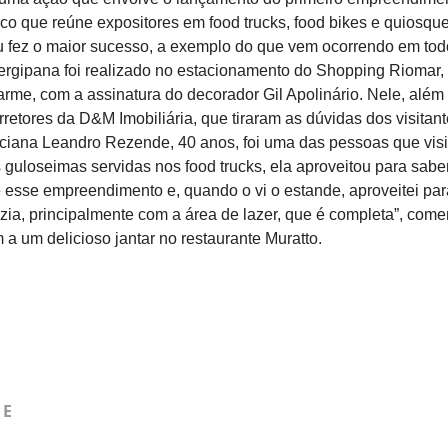
co que reúne expositores em food trucks, food bikes e quiosq
 fez o maior sucesso, a exemplo do que vem ocorrendo em todo
ergipana foi realizado no estacionamento do Shopping Riomar,
rme, com a assinatura do decorador Gil Apolinário. Nele, além 
orretores da D&M Imobiliária, que tiraram as dúvidas dos visit
uciana Leandro Rezende, 40 anos, foi uma das pessoas que visi
s guloseimas servidas nos food trucks, ela aproveitou para sab
e esse empreendimento e, quando o vi o estande, aproveitei par
ia, principalmente com a área de lazer, que é completa”, comen
 a um delicioso jantar no restaurante Muratto.
HE